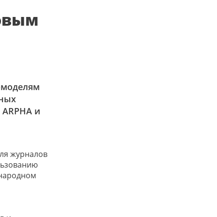
овым
-моделям
нных
 ARPHA и
ля журналов
ользованию
ународном