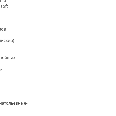
в и
soft
лов
ийский)
жнейших
ы,
натольевне e-