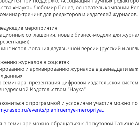
оводится при поддержке Ассоциации научных редакторо
ьства «Наука» Любомир Пенев, основатель компании Pen
т семинар-тренинг для редакторов и издателей журналов.
ледующие мероприятия:
мационные соглашения, новые бизнес-модели для журна
презентация)
нинг использования двуязычной версии (русский и англ
ижению журналов в соцсетях
ксированию и архивированию журналов в двенадцати ва
х данных
в семинара: презентация цифровой издательской систем
внедряемой Издательством "Наука"
акомиться с программой и условиями участия можно по
my.rasep.ru/events/planiruemye-meropriya..
 в семинаре можно обращаться к Лоскутовой Татьяне А