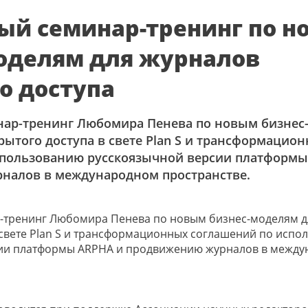
ый cеминар-тренинг по н
оделям для журналов
о доступа
нар-тренинг Любомира Пенева по новым бизнес
рытого доступа в свете Plan S и трансформацио
спользованию русскоязычной версии платформы
налов в международном пространстве.
-тренинг Любомира Пенева по новым бизнес-моделям д
 свете Plan S и трансформационных соглашений по исп
ии платформы ARPHA и продвижению журналов в межд