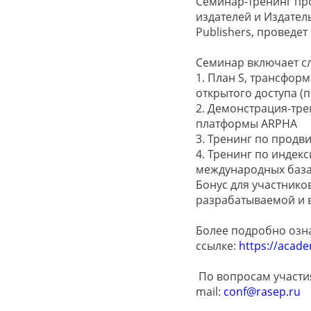
Семинар-тренинг пр
издателей и Издател
Publishers, проведе
Семинар включает с
1. План S, трансфор
открытого доступа (
2. Демонстрация-тре
платформы ARPHA
3. Тренинг по продв
4. Тренинг по инде
международных база
Бонус для участнико
разрабатываемой и 
Более подробно озн
ссылке:
https://acade
По вопросам участия
mail:
conf@rasep.ru